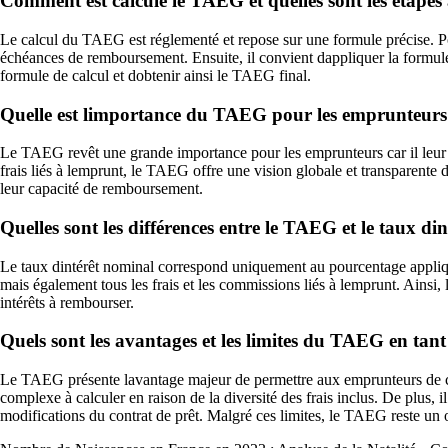
Comment est calculé le TAEG et quelles sont les étapes 
Le calcul du TAEG est réglementé et repose sur une formule précise. Pour
échéances de remboursement. Ensuite, il convient dappliquer la formule 
formule de calcul et dobtenir ainsi le TAEG final.
Quelle est limportance du TAEG pour les emprunteurs e
Le TAEG revêt une grande importance pour les emprunteurs car il leur pe
frais liés à lemprunt, le TAEG offre une vision globale et transparente 
leur capacité de remboursement.
Quelles sont les différences entre le TAEG et le taux di
Le taux dintérêt nominal correspond uniquement au pourcentage appliqu
mais également tous les frais et les commissions liés à lemprunt. Ainsi,
intérêts à rembourser.
Quels sont les avantages et les limites du TAEG en tant
Le TAEG présente lavantage majeur de permettre aux emprunteurs de co
complexe à calculer en raison de la diversité des frais inclus. De plus,
modifications du contrat de prêt. Malgré ces limites, le TAEG reste un ou