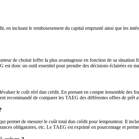
, en incluant le remboursement du capital emprunté ainsi que les intér
eur de choisir loffre la plus avantageuse en fonction de sa situation f
G est donc un outil essentiel pour prendre des décisions éclairées en mat
valuer le coût réel dun crédit. En prenant en compte lensemble des frais
tement recommandé de comparer les TAEG des différentes offres de prêt a
?
i permet de mesurer le coût total dun crédit pour lemprunteur. Il inclut
ssurances obligatoires, etc. Le TAEG est exprimé en pourcentage et permet