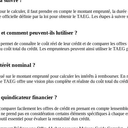
à suivre ?
 le calculer, il faut prendre en compte le montant emprunté, la durée du
officielle définie par la loi pour obtenir le TAEG. Les étapes à suivre 
t comment peuvent-ils lutiliser ?
rmet de connaître le coût réel de leur crédit et de comparer les offres 
du coût total du crédit. Les emprunteurs peuvent ainsi utiliser le TAEG p
ntérêt nominal ?
é sur le montant emprunté pour calculer les intérêts à rembourser. En
 le TAEG offre une vision plus complète et réaliste du coût total du créd
 quindicateur financier ?
mparer facilement les offres de crédit en prenant en compte lensemble
 il ne prend pas en considération certains éléments spécifiques à chaque 
til essentiel pour évaluer la rentabilité dun crédit.