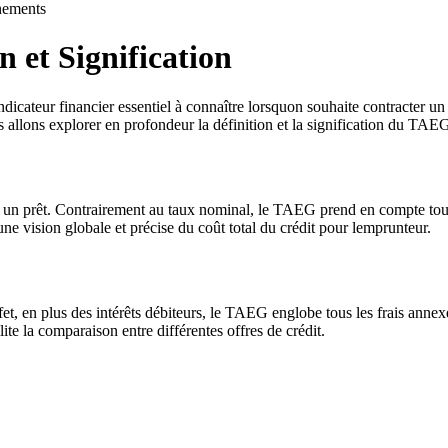
ements
 et Signification
icateur financier essentiel à connaître lorsquon souhaite contracter un
ous allons explorer en profondeur la définition et la signification du TA
à un prêt. Contrairement au taux nominal, le TAEG prend en compte tous le
 une vision globale et précise du coût total du crédit pour lemprunteur.
t, en plus des intérêts débiteurs, le TAEG englobe tous les frais annexe
lite la comparaison entre différentes offres de crédit.