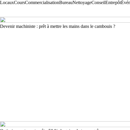
Locaux
Cours
Commercialisation
Bureau
Nettoyage
Conseil
Entrepôt
Évén
Devenir machiniste : prêt à mettre les mains dans le cambouis ?