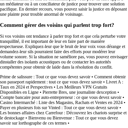
un médiateur ou à un conciliateur de justice pour trouver une solution
pacifique. En dernier recours, vous pouvez saisir la justice en déposant
une plainte pour trouble anormal de voisinage.
Comment gérer des voisins qui parlent trop fort?
Si vos voisins ont tendance à parler trop fort et que cela perturbe votre
tranquillité, il est important de leur en faire part de manière
respectueuse. Expliquez-leur que le bruit de leur voix vous dérange et
demandez-leur sils pourraient faire des efforts pour modérer leur
volume sonore. Si la situation ne saméliore pas, vous pouvez envisager
dinstaller des isolants acoustiques ou de contacter les autorités
compétentes pour obtenir de laide dans la résolution du conflit.
Prime de salissure : Tout ce que vous devez savoir
•
Comment obtenir
son passeport rapidement : tout ce que vous devez savoir
•
Livret A :
Taux en 2024 et Perspectives
•
Les Meilleurs VPN Gratuits
Disponibles en Ligne
•
Pierrette Bres, une journaliste dexception
•
Compte bancaire pour auto-entrepreneur : ce que vous devez savoir
•
Casino Intermarché : Liste des Magasins, Rachats et Ventes en 2024
•
Payer en plusieurs fois sur Vinted : Tout ce que vous devez savoir
•
Les bonnes affaires chez Carrefour : Découvrez les chariots surprise et
le destockage
•
Bienvenu ou Bienvenue : Tout ce que vous devez
savoir sur lorthographe de ces termes
•